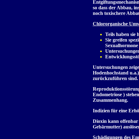
Entgiftungsmechanism
so dass der Abbau, in
noch toxischere Abba
Chlororganische Umwe
Teils haben sie
Sie greifen spe
Sexualhormone (
Untersuchungen 
Entwicklungsstö
Untersuchungen zeig
Hodenhochstand u.a.)
zurückzuführen sind.
Reproduktionsstörun
Endometriose ) stehen
Zusammenhang.
Indizien für eine Erh
Dioxin kann offenbar
Gebärmutter) auslöse
Schädigungen des Emb