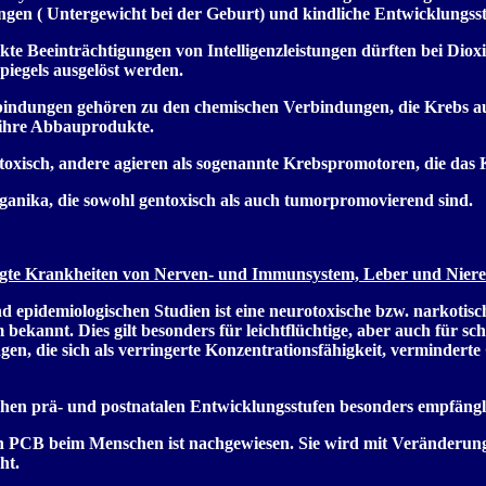
en ( Untergewicht bei der Geburt) und kindliche Entwicklungsst
te Beeinträchtigungen von Intelligenzleistungen dürften bei Diox
iegels ausgelöst werden.
indungen gehören zu den chemischen Verbindungen, die Krebs ausl
ihre Abbauprodukte.
entoxisch, andere agieren als sogenannte Krebspromotoren, die d
ganika, die sowohl gentoxisch als auch tumorpromovierend sind.
ngte Krankheiten von Nerven- und Immunsystem, Leber und Nier
 epidemiologischen Studien ist eine neurotoxische bzw. narkotis
 bekannt. Dies gilt besonders für leichtflüchtige, aber auch für 
en, die sich als verringerte Konzentrationsfähigkeit, verminderte
ühen prä- und postnatalen Entwicklungsstufen besonders empfänglic
on PCB beim Menschen ist nachgewiesen. Sie wird mit Veränderun
ht.