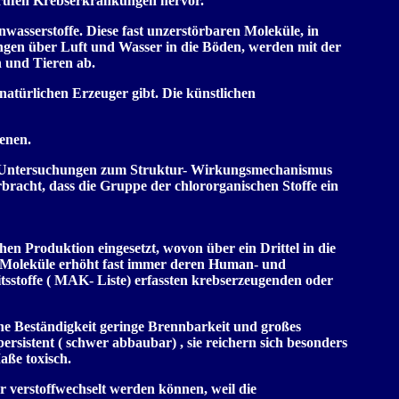
 rufen Krebserkrankungen hervor.
asserstoffe. Diese fast unzerstörbaren Moleküle, in
ngen über Luft und Wasser in die Böden, werden mit der
 und Tieren ab.
 natürlichen Erzeuger gibt. Die künstlichen
denen.
che Untersuchungen zum Struktur- Wirkungsmechanismus
racht, dass die Gruppe der chlororganischen Stoffe ein
en Produktion eingesetzt, wovon über ein Drittel in die
 Moleküle erhöht fast immer deren Human- und
eitsstoffe ( MAK- Liste) erfassten krebserzeugenden oder
ohe Beständigkeit geringe Brennbarkeit und großes
persistent ( schwer abbaubar) , sie reichern sich besonders
aße toxisch.
er verstoffwechselt werden können, weil die