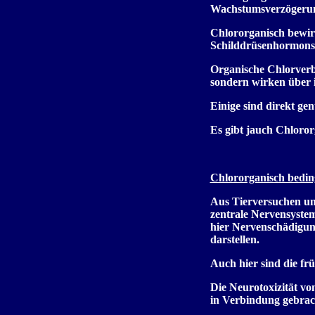
Wachstumsverzögerung
Chlororganisch bewirk
Schilddrüsenhormonsp
Organische Chlorverb
sondern wirken über 
Einige sind direkt g
Es gibt jauch Chloror
Chlororganisch bedi
Aus Tierversuchen und
zentrale Nervensystem
hier Nervenschädigung
darstellen.
Auch hier sind die fr
Die Neurotoxizität v
in Verbindung gebrac