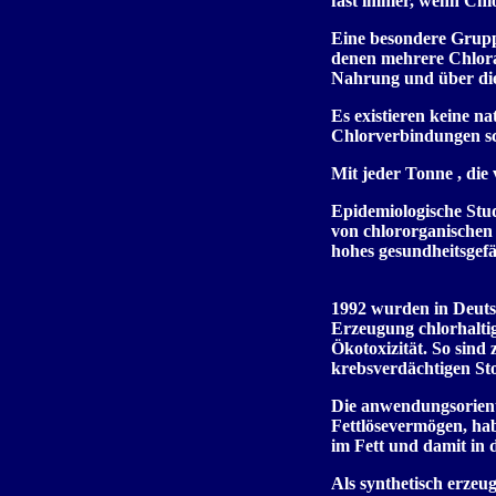
fast immer, wenn Chl
Eine besondere Gruppe
denen mehrere Chlora
Nahrung und über die
Es existieren keine na
Chlorverbindungen sch
Mit jeder Tonne , die 
Epidemiologische Stu
von chlororganischen 
hohes gesundheitsgefä
1992 wurden in Deutsc
Erzeugung chlorhalti
Ökotoxizität. So sind 
krebsverdächtigen Sto
Die anwendungsorienti
Fettlösevermögen, habe
im Fett und damit in 
Als synthetisch erzeug