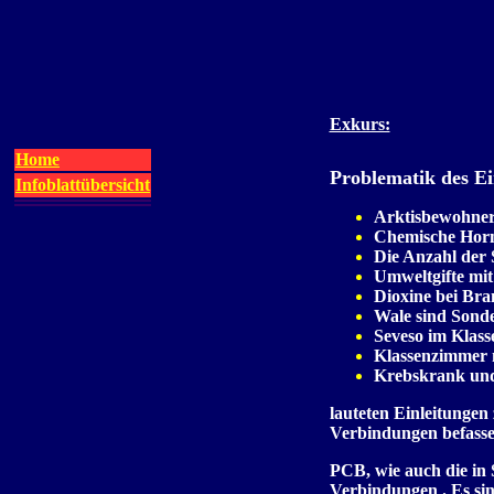
Exkurs:
Home
Problematik des E
Infoblattübersicht
Arktisbewohner
Chemische Horm
Die Anzahl der 
Umweltgifte mi
Dioxine bei Br
Wale sind Sonde
Seveso im Klas
Klassenzimmer
Krebskrank und
lauteten Einleitungen
Verbindungen befasse
PCB, wie auch die in
Verbindungen . Es sin