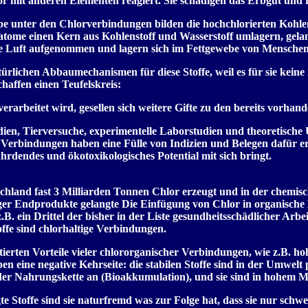
or mit anderen Elementen reagiert. Sie schädigen das Erbgut und
 unter den Chlorverbindungen bilden die hochchlorierten Kohlenw
tome einen Kern aus Kohlenstoff und Wasserstoff umlagern, gela
 Luft aufgenommen und lagern sich im Fettgewebe von Menschen
türlichen Abbaumechanismen für diese Stoffe, weil es für sie keine
affen einen Teufelskreis:
verarbeitet wird, gesellen sich weitere Gifte zu den bereits vorhan
dien, Tierversuche, experimentelle Laborstudien und theoretis
Verbindungen haben eine Fülle von Indizien und Belegen dafür erb
hrdendes und ökotoxikologisches Potential mit sich bringt.
hland fast 3 Milliarden Tonnen Chlor erzeugt und in der chemisch
ger Endprodukte gelangte Die Einfügung von Chlor in organische
z.B. ein Drittel der bisher in der Liste gesundheitsschädlicher Arb
ffe sind chlorhaltige Verbindungen.
erten Vorteile vieler chlororganischer Verbindungen, wie z.B. h
n eine negative Kehrseite: die stabilen Stoffe sind in der Umwelt 
der Nahrungskette an (Bioakkumulation), und sie sind in hohem M
te Stoffe sind sie naturfremd was zur Folge hat, dass sie nur schw