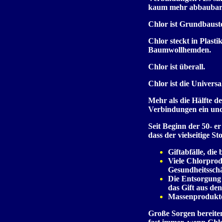
kaum mehr abbaubare 
Chlor ist Grundbauste
Chlor steckt in Plasti
Baumwollhemden.
Chlor ist überall.
Chlor ist die Universa
Mehr als die Hälfte d
Verbindungen ein und 
Seit Beginn der 50- e
dass der vielseitige St
Giftabfälle, die
Viele Chlorprod
Gesundheitssch
Die Entsorgung 
das Gift aus de
Massenprodukte 
Große Sorgen bereite