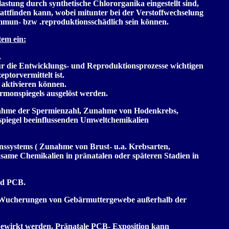
tung durch synthetische Chlororganika eingestellt sind,
ttfinden kann, wobei mitunter bei der Verstoffwechselung
mmun- bzw .reproduktionsschädlich sein können.
tem ein:
.
 für die Entwicklungs- und Reproduktionsprozesse wichtigen
ptorvermittelt ist.
 aktivieren können.
rmonspiegels ausgelöst werden.
ahme der Spermienzahl, Zunahme von Hodenkrebs,
piegel beeinflussenden Umweltchemikalien
ssystems ( Zunahme von Brust- u.a. Krebsarten,
ksame Chemikalien in pränatalen oder späteren Stadien in
und PCB.
e (Wucherungen von Gebärmuttergewebe außerhalb der
bewirkt werden. Pränatale PCB- Exposition kann