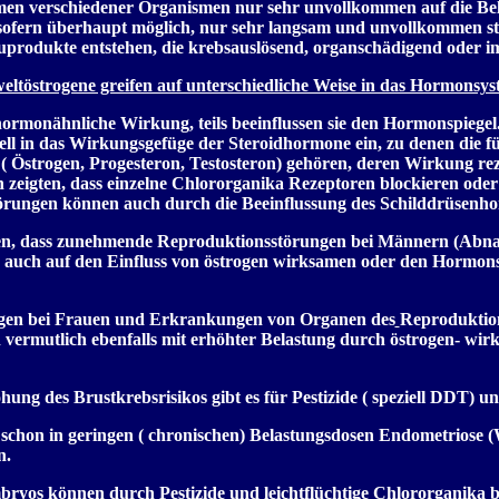
en verschiedener Organismen nur sehr unvollkommen auf die Belas
sofern überhaupt möglich, nur sehr langsam und unvollkommen sta
uprodukte entstehen, die krebsauslösend, organschädigend oder i
ltöstrogene greifen auf unterschiedliche Weise in das Hormonsys
 hormonähnliche Wirkung, teils beeinflussen sie den Hormonspiegel
ziell in das Wirkungsgefüge der Steroidhormone ein, zu denen die
 Östrogen, Progesteron, Testosteron) gehören, deren Wirkung reze
zeigten, dass einzelne Chlororganika Rezeptoren blockieren oder
rungen können auch durch die Beeinflussung des Schilddrüsenho
en, dass zunehmende Reproduktionsstörungen bei Männern (Abn
 auch auf den Einfluss von östrogen wirksamen oder den Hormons
gen bei Frauen und Erkrankungen von Organen des
Reproduktion
 vermutlich ebenfalls mit erhöhter Belastung durch östrogen- wir
öhung des Brustkrebsrisikos gibt es für Pestizide ( speziell DDT) 
 schon in geringen ( chronischen) Belastungsdosen Endometrios
n.
ryos können durch Pestizide und leichtflüchtige Chlororganika 