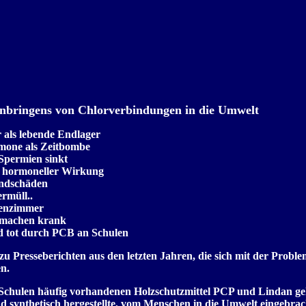
inbringens von Chlorverbindungen in die Umwelt
 als lebende Endlager
one als Zeitbombe
Spermien sinkt
t hormoneller Wirkung
andschäden
rmüll..
senzimmer
 machen krank
 tot durch PCB an Schulen
 zu Presseberichten aus den letzten Jahren, die sich mit der Probl
n.
 Schulen häufig vorhandenen Holzschutzmittel PCP und Lindan ge
d synthetisch hergestellte, vom Menschen in die Umwelt eingebrac