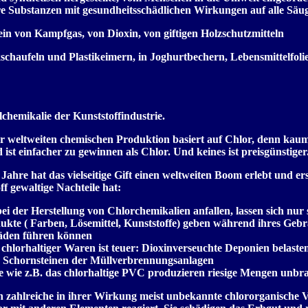
Substanzen mit gesundheitsschädlichen Wirkungen auf alle Säug
in von Kampfgas, von Dioxin, von giftigen Holzschutzmitteln
kschaufeln und Plastikeimern, in Joghurtbechern, Lebensmittelfolie
lchemikalie der Kunststoffindustrie.
er weltweiten chemischen Produktion basiert auf Chlor, denn kaum e
ist einfacher zu gewinnen als Chlor. Und keines ist preisgünstiger
r Jahre hat das vielseitige Gift einen weltweiten Boom erlebt und
off gewaltige Nachteile hat:
 bei der Herstellung von Chlorchemikalien anfallen, lassen sich nu
ukte ( Farben, Lösemittel, Kunststoffe) geben während ihres Gebr
äden führen können
chlorhaltiger Waren ist teuer: Dioxinverseuchte Deponien belaste
n Schornsteinen der Müllverbrennungsanlagen
wie z.B. das chlorhaltige PVC produzieren riesige Mengen unbra
n zahlreiche in ihrer Wirkung meist unbekannte chlororganische 