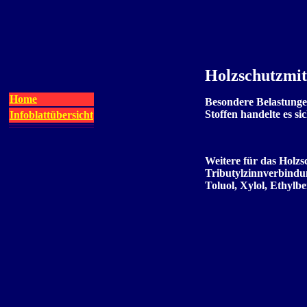
Holzschutzmit
Home
Besondere Belastunge
Stoffen handelte es si
Infoblattübersicht
Weitere für das Holz
Tributylzinnverbindun
Toluol, Xylol, Ethylb