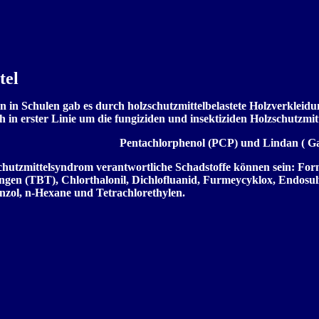
tel
n in Schulen gab es durch holzschutzmittelbelastete Holzverklei
ch in erster Linie um die fungiziden und insektiziden Holzschutzmit
Pentachlorphenol (PCP) und Lindan (
schutzmittelsyndrom verantwortliche Schadstoffe können sein: F
gen (TBT), Chlorthalonil, Dichlofluanid, Furmeycyklox, Endosulfa
enzol, n-Hexane und Tetrachlorethylen.