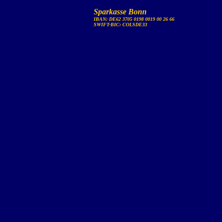
Sparkasse Bonn
IBAN: DE62 3705 0198 0019 00 26 66
SWIFT-BIC: COLSDE33