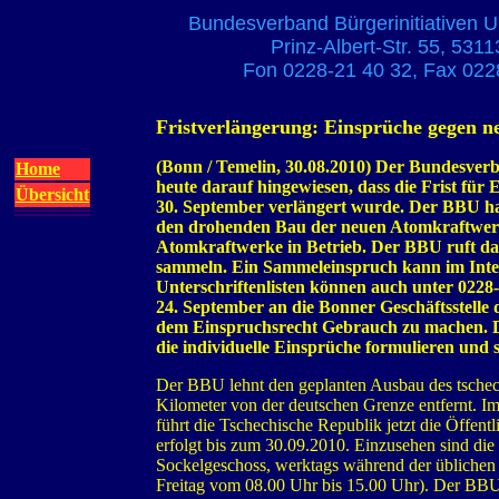
Bundesverband Bürgerinitiativen U
Prinz-Albert-Str. 55, 531
Fon 0228-21 40 32, Fax 022
Fristverlängerung: Einsprüche gegen n
(Bonn / Temelin, 30.08.2010) Der Bundesverb
Home
heute darauf hingewiesen, dass die Frist fü
Übersicht
30. September verlängert wurde. Der BBU hat
den drohenden Bau der neuen Atomkraftwerke 
Atomkraftwerke in Betrieb. Der BBU ruft daz
sammeln. Ein Sammeleinspruch kann im Inte
Unterschriftenlisten können auch unter 0228-
24. September an die Bonner Geschäftsstelle
dem Einspruchsrecht Gebrauch zu machen. 
die individuelle Einsprüche formulieren und 
Der BBU lehnt den geplanten Ausbau des tschech
Kilometer von der deutschen Grenze entfernt. 
führt die Tschechische Republik jetzt die Öffent
erfolgt bis zum 30.09.2010. Einzusehen sind die 
Sockelgeschoss, werktags während der üblichen 
Freitag vom 08.00 Uhr bis 15.00 Uhr). Der BBU 