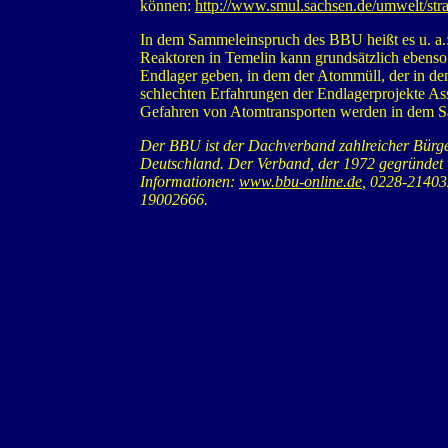
können:
http://www.smul.sachsen.de/umwelt/str
In dem Sammeleinspruch des BBU heißt es u. a.
Reaktoren in Temelin kann grundsätz­lich ebens
Endlager geben, in dem der Atommüll, der in de
schlechten Erfahrungen der Endlagerpro­jekte As
Gefahren von Atomtransporten werden in dem 
Der BBU ist der Dachverband zahlreicher Bürge
Deutschland. Der Verband, der 1972 gegründet wu
Informationen:
www.bbu-online.de
, 0228-2140
19002666.