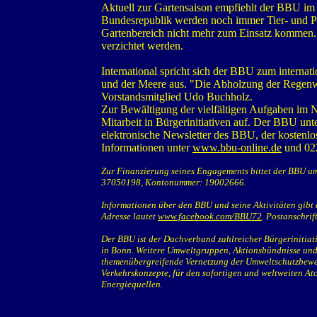
Aktuell zur Gartensaison empfiehlt der BBU im 
Bundesrepublik werden noch immer Tier- und Pf
Gartenbereich nicht mehr zum Einsatz kommen. 
verzichtet werden.
International spricht sich der BBU zum internat
und der Meere aus. "Die Abholzung der Regenw
Vorstandsmitglied Udo Buchholz.
Zur Bewältigung der vielfältigen Aufgaben im 
Mitarbeit in Bürgerinitiativen auf. Der BBU unt
elektronische Newsletter des BBU, der kostenlo
Informationen unter
www.bbu-online.de
und 02
Zur Finanzierung seines Engagements bittet der BBU u
37050198, Kontonummer: 19002666.
Informationen über den BBU und seine Aktivitäten gibt 
Adresse lautet
www.facebook.com/BBU72
. Postanschrif
Der BBU ist der Dachverband zahlreicher Bürgerinitiat
in Bonn. Weitere Umweltgruppen, Aktionsbündnisse und
themenübergreifende Vernetzung der Umweltschutzbeweg
Verkehrskonzepte, für den sofortigen und weltweiten A
Energiequellen.