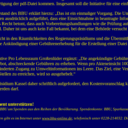
ertigung der pdf-Datei kommen. Insgesamt soll die Initiative für eine 
stand des BBU erklärt hierzu: „Das ist ein einmaliger Vorgang. Die U
 ausdrücklich aufgeführt, dass eine Einsichtnahme in beantragte Infor
s Recht betont, dass auch Vorbereitungshandlungen wie die Prüfung au
. Daher ist uns auch kein Fall bekannt, bei dem eine Behörde versucht
cht in den Räumlichkeiten des Regierungspräsidiums und die Übermittl
Ankündigung einer Gebührenerhebung für die Erstellung einer Datei me
ative Pro Lebensraum Großenlüder ergänzt: „Die angekündigte Gebühr
bot, abschreckende Gebühren zu erheben. Wenn pro Akteneinsicht 100 €
nderten Zugang zu Umweltinformationen ins Leere. Das Ziel, eine Ver
tellen zu erreichen, wird so ausgehebelt.“
äsidium Kassel daher schriftlich aufgefordert, den Kostenvoranschlag ku
erden darf.
ent unterstützen!
er BBU um Spenden aus den Reihen der Bevölkerung. Spendenkonto: BBU, Sparka
n gibt es im Internet unter
www.bbu-online.de
; telefonisch unter 0228-214032. D