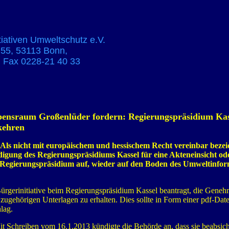
iativen Umweltschutz e.V.
. 55, 53113 Bonn,
 Fax 0228-21 40 33
ebensraum Großenlüder fordern: Regierungspräsidium Ka
kehren
Als nicht mit europäischem und hessischem Recht vereinbar bezeic
ung des Regierungspräsidiums Kassel für eine Akteneinsicht oder
 Regierungspräsidium auf, wieder auf den Boden des Umweltinfo
ürgerinitiative beim Regierungspräsidium Kassel beantragt, die Gene
 zugehörigen Unterlagen zu erhalten. Dies sollte in Form einer pdf-Da
lag.
it Schreiben vom 16.1.2013 kündigte die Behörde an, dass sie beabsicht