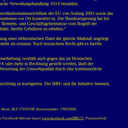
einfache Verwaltungshandlung 103 € bezahlen.
mweltinformationsrichtlinie der EU von Anfang 2003 sowie das
mationen vor Ort kostenfrei ist. Die Bundesregierung hat bei
f Betriebs- und Geschäftsgeheimnisse vom Begriff der
 hätte, hierfür Gebühren zu erheben.“
ung einer elektronischen Datei der gleiche Maßstab angelegt
hr als erstaunt. Nach hessischem Recht gibt es hierfür
enerhebung verstößt auch gegen das im Hessischen
 oder mehr in Rechnung gestellt werden, läuft der
besserung der Umweltqualität durch eine kontinuierliche
rzfristig zu korrigieren. Der BBU und die Initiative betonen,
sse Bonn, BLZ 37050198, Kontonummer: 19002666.
ie Facebook-Adresse lautet
www.facebook.com/BBU72
. Postanschrift: