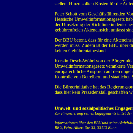
stellen. Hinzu sollten Kosten für die Anf
Peter Schott vom Geschäftsführenden Vor
Hessische Umweltinformationsgesetz haben
der Umsetzung der Richtlinie in deutsche
gebührenfreien Akteneinsicht umfasst sind
Der BBU betont, dass für eine Akteneinsi
werden muss. Zudem ist der BBU über die 
keinen Gebührentatbestand.
Kerstin Desch-Wöhrl von der Bürgeriniti
Umweltinformationsgesetz verankerte Ver
europarechtliche Anspruch auf den ungehi
Kontrolle von Betreibern und staatlichen S
Die Bürgerinitiative hat das Regierungspr
dass hier kein Präzedenzfall geschaffen w
Umwelt- und sozialpolitisches Engagem
Zur Finanzierung seines Engagements bittet d
Informationen über den BBU und seine Aktivitäte
BBU, Prinz-Albert-Str. 55, 53113 Bonn.