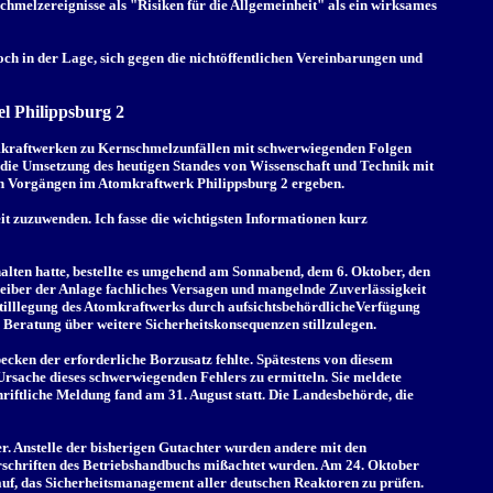
chmelzereignisse als "Risiken für die Allgemeinheit" als ein wirksames
ch in der Lage, sich gegen die nichtöffentlichen Vereinbarungen und
el Philippsburg 2
Atomkraftwerken zu Kernschmelzunfällen mit schwerwiegenden Folgen
ie Umsetzung des heutigen Standes von Wissenschaft und Technik mit
nden Vorgängen im Atomkraftwerk Philippsburg 2 ergeben.
t zuzuwenden. Ich fasse die wichtigsten Informationen kurz
lten hatte, bestellte es umgehend am Sonnabend, dem 6. Oktober, den
eiber der Anlage fachliches Versagen und mangelnde Zuverlässigkeit
tilllegung des Atomkraftwerks durch aufsichtsbehördlicheVerfügung
Beratung über weitere Sicherheitskonsequenzen stillzulegen.
ecken der erforderliche Borzusatz fehlte. Spätestens von diesem
e Ursache dieses schwerwiegenden Fehlers zu ermitteln. Sie meldete
hriftliche Meldung fand am 31. August statt. Die Landesbehörde, die
r. Anstelle der bisherigen Gutachter wurden andere mit den
rschriften des Betriebshandbuchs mißachtet wurden. Am 24. Oktober
auf, das Sicherheitsmanagement aller deutschen Reaktoren zu prüfen.