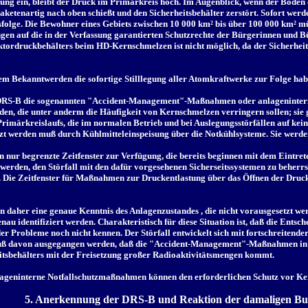
ung ein, bleibt der Druck im Primärkreis hoch. Im Augenblick, wenn der Boden d
ketenartig nach oben schießt und den Sicherheitsbehälter zerstört. Sofort werd
lge. Die Bewohner eines Gebiets zwischen 10 000 km² bis über 100 000 km² müss
gen auf die in der Verfassung garantierten Schutzrechte der Bürgerinnen und B
tordruckbehälters beim HD-Kernschmelzen ist nicht möglich, da der Sicherheits
rem Bekanntwerden die sofortige Stilllegung aller Atomkraftwerke zur Folge ha
er DRS-B die sogenannten "Accident-Management"-Maßnahmen oder anlageninter
en, die unter anderm die Häufigkeit von Kernschmelzen verringern sollen; sie
märkreislaufs, die im normalen Betrieb und bei Auslegungsstörfällen auf keine
nzt werden muß durch Kühlmitteleinspeisung über die Notkühlsysteme. Sie we
ur begrenzte Zeitfenster zur Verfügung, die bereits beginnen mit dem Eintrete
werden, den Störfall mit den dafür vorgesehenen Sicherseitssystemen zu beherrsc
 Zeitfenster für Maßnahmen zur Druckentlastung über das Öffnen der Drucken
her eine genaue Kenntnis des Anlagenzustandes , die nicht vorausgesetzt werd
enau identifiziert werden. Charakteristisch für diese Situation ist, daß die Ents
er Probleme noch nicht kennen. Der Störfall entwickelt sich mit fortschreitende
muß davon ausgegangen werden, daß die "Accident-Management"-Maßnahmen in v
tsbehälters mit der Freisetzung großer Radioaktivitätsmengen kommt.
ninterne Notfallschutzmaßnahmen können den erforderlichen Schutz vor Kern
5. Anerkennung der DRS-B und Reaktion der damaligen Bu