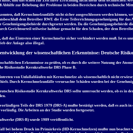
hatte, und das schon zur Zeit ihrer Errichtung nicht mehr dem technischen Ni
 Abhilfe zur Behebung der Probleme in beiden Bereichen durch technische Mittel
konnten, daß Kernschmelzunfälle nicht sicher ausgeschlossen werden können, we
htsbeschluß dem Betreiber RWE die Erste Teilerrichtungsgenehmigung für das A
ie Genehmigungsbehörde durchgesetzt werden. Da die Genehmigungsbehörde die ih
rch Gerichtsurteil teilweise haftbar gemacht für den Schaden, der dem Betreibe
 daß das Eintreten einer Kernschmelze sicher verhindert werden muß. Ist es unm
ieb der Anlage also illegal.
rentwicklung der wissenschaftlichen Erkenntnisse: Deutsche Risi
nschaftlichen Erkenntnisse zu prüfen, ob es durch die weitere Nutzung der Ato
sche Risikostudie Kernkraftwerke DRS Phase B.
ntreten von Unfallabläufen mit Kernschmelze als wissenschaftlich nicht erwies
t hielt. Durch Kernschmelzunfälle verursachte Schäden wurden bei der Genehmi
eutschen Risikostudie Kernkraftwerke DRS sollte untersucht werden, ob es in
den.
h vorläufigen Teils der DRS 1979 (DRS-A) mußte bestätigt werden, daß es auch 
orläufig. Die Arbeiten an der Studie wurden fortgesetzt.
aftwerke (DRS-B) wurde 1989 veröffentlicht.
all bei hohem Druck im Primärkreis (HD-Kernschmelzen) mußte nun beachtet we