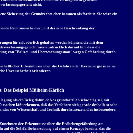
verfassungsgericht nicht.
sene Sicherung der Grundrechte eher hemmen als fördern. Sie wäre ein
ebende Rechtsunsicherheit, mit der eine Beschränkung der
ungen für erforderlich gehalten werden könnten, die mit dem
esverfassungsgericht wies ausdrücklich darauf hin, dass die
ührung von "Polizei- und Überwachungsstaat" wegen Gefährdung durch
schaftlicher Erkenntnisse über die Gefahren der Kernenergie in seine
he Unversehrtheit orientieren.
s: Das Beispiel Mülheim-Kärlich
legung als ein Beleg dafür, daß es grundsätzlich schwierig sei, mit
Tatsachen läßt erkennen, daß das Verfahren sich gerade deshalb so sehr
andes von Wissenschaft und Technik durchzusetzen, dies insbesondere,
as Zunehmen der Erkenntnisse über die Erdbebengefährdung am
t auf die Störfallbeherrschung auf einem Konzept beruhte, das die