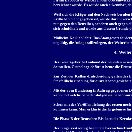
Firma Babcock & Wilcox in den USA entwickelt 
bezeichnet wurde. Es wurde auch erkennbar, daß
Weil sich die Kläger auf den Nachweis berufen 
Erdbeben nicht gegeben ist, wurde durch Geric
nur gegen den Betreiber, sondern auch gegen d
sich schuldhaft und wurde aus diesem Grunde du
Mülheim-Kärlich lehrt: Das Atomgesetz fordert,
ungültig, die Anlage stillzulegen, der Weiterbetr
4. Weite
Der Gesetzgeber hat anhand der neuesten wisse
darstellen. Grundlage dafür ist heute die Deut
Zur Zeit der Kalkar-Entscheidung galten das Ei
Störfallbeherrschung für ausreichend gesicher
Mit der vom Bundestag in Auftrag gegebenen D
kann und welche Schadensfolgen sie haben wür
Schon mit der Veröffentlichung des ersten noc
kommen kann. Man erklärte die Ergebnisse für v
Die Phase B der Deutschen Risikostudie Kernkr
Der lange Zeit wenig beachtete Kernschmelzunf