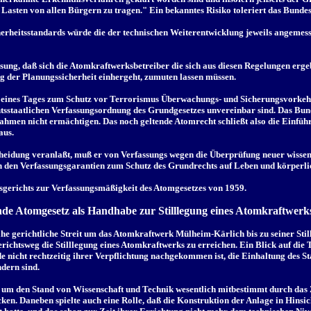
 Lasten von allen Bürgern zu tragen." Ein bekanntes Risiko toleriert das Bundes
cherheitsstandards würde die der technischen Weiterentwicklung jeweils angemes
sung, daß sich die Atomkraftwerksbetreiber die sich aus diesen Regelungen erg
 der Planungssicherheit einhergeht, zumuten lassen müssen.
 eines Tages zum Schutz vor Terrorismus Überwachungs- und Sicherungsvorkehr
htsstaatlichen Verfassungsordnung des Grundgesetzes unvereinbar sind. Das Bund
nahmen nicht ermächtigen. Das noch geltende Atomrecht schließt also die Einf
aus.
cheidung veranlaßt, muß er von Verfassungs wegen die Überprüfung neuer wissen
n den Verfassungsgarantien zum Schutz des Grundrechts auf Leben und körperlic
gsgerichts zur Verfassungsmäßigkeit des Atomgesetzes von 1959.
ende Atomgesetz als Handhabe zur Stilllegung eines Atomkraftwerk
ähe gerichtliche Streit um das Atomkraftwerk Mülheim-Kärlich bis zu seiner Still
richtsweg die Stilllegung eines Atomkraftwerks zu erreichen. Ein Blick auf die 
 nicht rechtzeitig ihrer Verpflichtung nachgekommen ist, die Einhaltung des St
dern sind.
n um den Stand von Wissenschaft und Technik wesentlich mitbestimmt durch d
n. Daneben spielte auch eine Rolle, daß die Konstruktion der Anlage in Hinsich