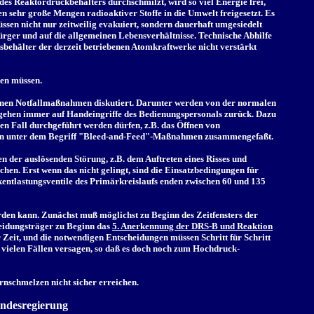
es Reaktordruckbehälters durchschmilzt, wird so viel Energie frei,
en sehr große Mengen radioaktiver Stoffe in die Umwelt freigesetzt. Es
en nicht nur zeitweilig evakuiert, sondern dauerhaft umgesiedelt
ürger und auf die allgemeinen Lebensverhältnisse. Technische Abhilfe
behälter der derzeit betriebenen Atomkraftwerke nicht verstärkt
ben müssen.
nen Notfallmaßnahmen diskutiert. Darunter werden von der normalen
 gehen immer auf Handeingriffe des Bedienungspersonals zurück. Dazu
n Fall durchgeführt werden dürfen, z.B. das Öffnen von
rden unter dem Begriff "Bleed-and-Feed"-Maßnahmen zusammengefaßt.
n der auslösenden Störung, z.B. dem Auftreten eines Risses und
hen. Erst wenn das nicht gelingt, sind die Einsatzbedingungen für
tlastungsventile des Primärkreislaufs enden zwischen 60 und 135
en kann. Zunächst muß möglichst zu Beginn des Zeitfensters der
cheidungsträger zu Beginn das
5. Anerkennung der DRS-B und Reaktion
r Zeit, und die notwendigen Entscheidungen müssen Schritt für Schritt
ielen Fällen versagen, so daß es doch noch zum Hochdruck-
schmelzen nicht sicher erreichen.
ndesregierung