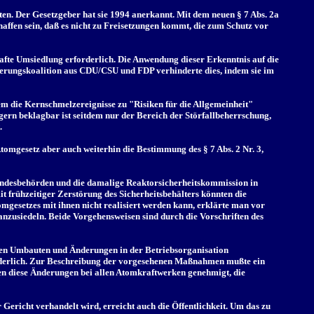
en. Der Gesetzgeber hat sie 1994 anerkannt. Mit dem neuen § 7 Abs. 2a
ffen sein, daß es nicht zu Freisetzungen kommt, die zum Schutz vor
hafte Umsiedlung erforderlich. Die Anwendung dieser Erkenntnis auf die
ierungskoalition aus CDU/CSU und FDP verhinderte dies, indem sie im
 dem die Kernschmelzereignisse zu "Risiken für die Allgemeinheit"
gern beklagbar ist seitdem nur der Bereich der Störfallbeherrschung,
.
Atomgesetz aber auch weiterhin die Bestimmung des § 7 Abs. 2 Nr. 3,
Landesbehörden und die damalige Reaktorsicherheitskommission in
t frühzeitiger Zerstörung des Sicherheitsbehälters könnten die
setzes mit ihnen nicht realisiert werden kann, erklärte man vor
anzusiedeln. Beide Vorgehensweisen sind durch die Vorschriften des
gen Umbauten und Änderungen in der Betriebsorganisation
erlich. Zur Beschreibung der vorgesehenen Maßnahmen mußte ein
en diese Änderungen bei allen Atomkraftwerken genehmigt, die
 Gericht verhandelt wird, erreicht auch die Öffentlichkeit. Um das zu