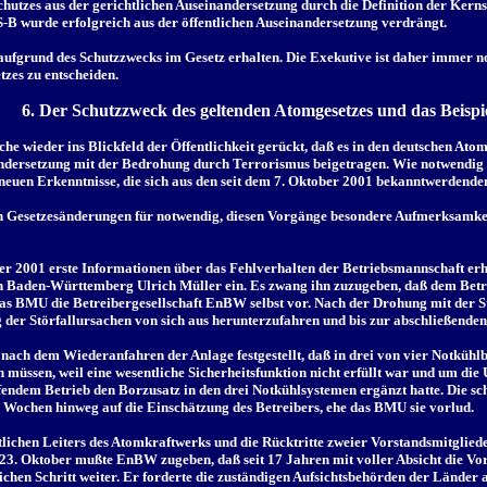
chutzes aus der gerichtlichen Auseinandersetzung durch die Definition der Kerns
S-B wurde erfolgreich aus der öffentlichen Auseinandersetzung verdrängt.
ufgrund des Schutzzwecks im Gesetz erhalten. Die Exekutive ist daher immer no
tzes zu entscheiden.
6. Der Schutzzweck des geltenden Atomgesetzes und das Beispi
ache wieder ins Blickfeld der Öffentlichkeit gerückt, daß es in den deutschen 
dersetzung mit der Bedrohung durch Terrorismus beigetragen. Wie notwendig d
ie neuen Erkenntnisse, die sich aus den seit dem 7. Oktober 2001 bekanntwerde
ten Gesetzesänderungen für notwendig, diesen Vorgänge besondere Aufmerksamkei
 2001 erste Informationen über das Fehlverhalten der Betriebsmannschaft erha
on Baden-Württemberg Ulrich Müller ein. Es zwang ihn zuzugeben, daß dem Betr
s BMU die Betreibergesellschaft EnBW selbst vor. Nach der Drohung mit der S
der Störfallursachen von sich aus herunterzufahren und bis zur abschließenden 
nach dem Wiederanfahren der Anlage festgestellt, daß in drei von vier Notkühlb
gen müssen, weil eine wesentliche Sicherheitsfunktion nicht erfüllt war und um di
ufendem Betrieb den Borzusatz in den drei Notkühlsystemen ergänzt hatte. Die sc
er Wochen hinweg auf die Einschätzung des Betreibers, ehe das BMU sie vorlud.
ichen Leiters des Atomkraftwerks und die Rücktritte zweier Vorstandsmitgliede
23. Oktober mußte EnBW zugeben, daß seit 17 Jahren mit voller Absicht die Vo
chen Schritt weiter. Er forderte die zuständigen Aufsichtsbehörden der Länder 