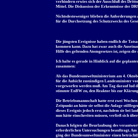
verhindern erwies sich der Ausschluß des Dritts
Mittel. Die Diskussion der Erkenntnisse der DR
Nichtsdestoweniger blieben die Anforderungen a
für die Durchsetzung des Schutzzwecks des Gese
Die jüngsten Ereignisse haben endlich die Tats
kommen kann. Dazu hat zwar auch die Auseinan
Hilfe des geltenden Atomgesetzes ist, zeigen d
Ich halte es gerade in Hinblick auf die geplan
zusammen:
Als das Bundesumweltministerium am 4. Oktober
für die Aufsicht zuständigen Landesminister v
vorgeworfen werden muß. Am Tag darauf lud da
stimmte EnBW zu, den Reaktor bis zur Klärung 
Die Betriebsmannschaft hatte erst zwei Wochen 
Zeitpunkt an hätte sie selbst die Anlage stillle
dieses Ereignis jedoch erst, nachdem sie bei la
nun hätte einschreiten müssen, verließ sich üb
Danach folgten die Beurlaubung des verantwortl
erforderlichen Untersuchungen beauftragt. Am 
ging der Bundesumweltminister einen beträchtli