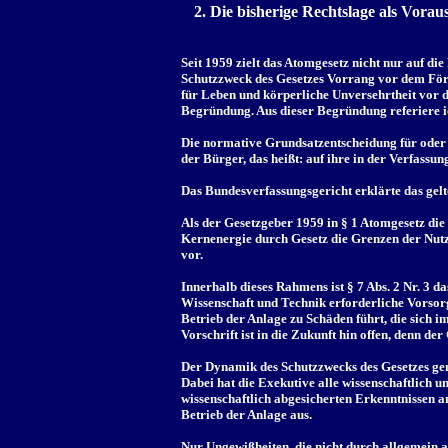
2. Die bisherige Rechtslage als Vor
Seit 1959 zielt das Atomgesetz nicht nur auf d
Schutzzweck des Gesetzes Vorrang vor dem För
für Leben und körperliche Unversehrtheit vor 
Begründung. Aus dieser Begründung referiere i
Die normative Grundsatzentscheidung für oder g
der Bürger, das heißt: auf ihre in der Verfassun
Das Bundesverfassungsgericht erklärte das gel
Als der Gesetzgeber 1959 in § 1 Atomgesetz di
Kernenergie durch Gesetz die Grenzen der Nut
vor.
Innerhalb dieses Rahmens ist § 7 Abs. 2 Nr. 3 
Wissenschaft und Technik erforderliche Vorsorg
Betrieb der Anlage zu Schäden führt, die sich 
Vorschrift ist in die Zukunft hin offen, denn d
Der Dynamik des Schutzzwecks des Gesetzes gen
Dabei hat die Exekutive alle wissenschaftlich
wissenschaftlich abgesicherten Erkenntnissen 
Betrieb der Anlage aus.
Nur Ungewißheiten, die nicht durch allgemein 