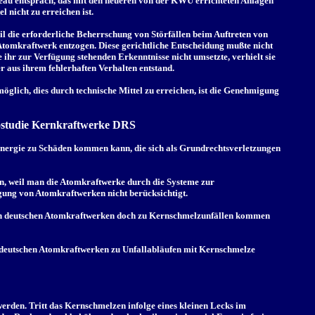
veau entsprach, das mit den neueren von der KWU errichteten Anlagen
 nicht zu erreichen ist.
il die erforderliche Beherrschung von Störfällen beim Auftreten von
tomkraftwerk entzogen. Diese gerichtliche Entscheidung mußte nicht
r zur Verfügung stehenden Erkenntnisse nicht umsetzte, verhielt sie
r aus ihrem fehlerhaften Verhalten entstand.
öglich, dies durch technische Mittel zu erreichen, ist die Genehmigung
kostudie Kernkraftwerke DRS
menergie zu Schäden kommen kann, die sich als Grundrechtsverletzungen
en, weil man die Atomkraftwerke durch die Systeme zur
gung von Atomkraftwerken nicht berücksichtigt.
 den deutschen Atomkraftwerken doch zu Kernschmelzunfällen kommen
in deutschen Atomkraftwerken zu Unfallabläufen mit Kernschmelze
rden. Tritt das Kernschmelzen infolge eines kleinen Lecks im