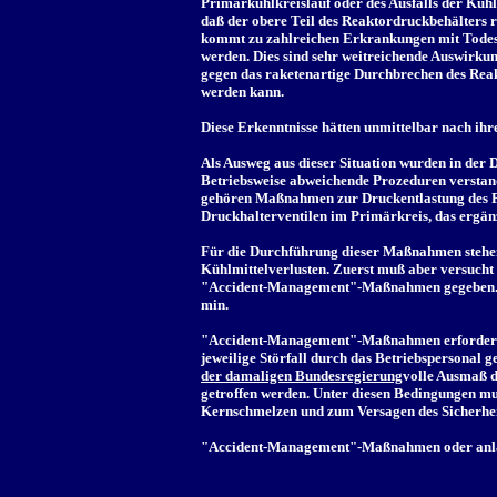
Primärkühlkreislauf oder des Ausfalls der Kühl
daß der obere Teil des Reaktordruckbehälters ra
kommt zu zahlreichen Erkrankungen mit Todesfo
werden. Dies sind sehr weitreichende Auswirkun
gegen das raketenartige Durchbrechen des Reak
werden kann.
Diese Erkenntnisse hätten unmittelbar nach ih
Als Ausweg aus dieser Situation wurden in d
Betriebsweise abweichende Prozeduren verstand
gehören Maßnahmen zur Druckentlastung des Pri
Druckhalterventilen im Primärkreis, das ergä
Für die Durchführung dieser Maßnahmen stehen n
Kühlmittelverlusten. Zuerst muß aber versucht 
"Accident-Management"-Maßnahmen gegeben. Die
min.
"Accident-Management"-Maßnahmen erfordern da
jeweilige Störfall durch das Betriebspersonal g
der damaligen Bundesregierung
volle Ausmaß d
getroffen werden. Unter diesen Bedingungen 
Kernschmelzen und zum Versagen des Sicherhei
"Accident-Management"-Maßnahmen oder anlage