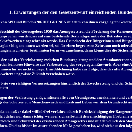
1. Erwartungen der den Gesetzentwurf einreichenden Bundes
n von SPD und Bündnis 90/DIE GRÜNEN mit dem von ihnen vorgelegten Gesetzent
 Beschluß des Gesetzgebers 1959 das Atomgesetz auf die Förderung der Kernener
esprochen wurden, sei auf eine bestehende Bestandsgarantie der Betreiber zu sch
kraftwerken eingeschränkt werde. Das Grundrecht der Bürgerinnen und Bürger 
s tragbar hingenommen worden sei, sei für einen begrenzten Zeitraum noch tolera
üfungen nach einer bestimmten Form vorzunehmen, dann könne dies die Sicherhei
 der auf der Vereinbarung zwischen Bundesregierung und den Atomkonzernen vom
 werden konkrete Hinweise zur Verbesserung des vorgelegten Entwurfs. Aber eine
mmen für sie nicht infrage. Eine Ablehnung habe zur Folge, dass das alte Atomg
ch weitere ungewisse Zukunft verschoben wäre.
, ob sie von richtigen Voraussetzungen hinsichtlich der Zwecksetzung und der Sc
rifft.
ungen der Verfassung genügt, müssen alle vom Grundgesetz anerkannten und ver
angs des Schutzes von Menschenwürde und Leib und Leben vor dem Grundrecht a
n, dann muß er dabei willkürfrei verfahren durch Berücksichtigung der Rangzu
lt daher nur dann richtig, wenn er sich selbst mit den einschlägigen Probleme a
zweck und Schutzziel des existierenden Atomgesetzes und mit den durch den Sta
ten. Ob dies bisher im ausreichenden Maße geschehen ist, wird sich aus den fo