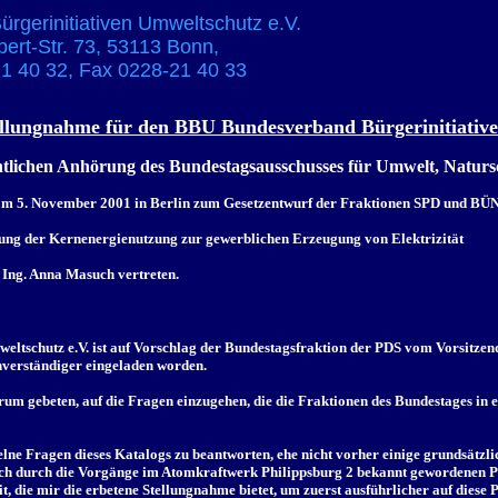
rgerinitiativen Umweltschutz e.V.
bert-Str. 73, 53113 Bonn,
1 40 32, Fax 0228-21 40 33
llungnahme für den BBU Bundesverband Bürgerinitiative
ntlichen Anhörung des Bundestagsausschusses für Umwelt, Naturs
am 5. November 2001 in Berlin zum Gesetzentwurf der Fraktionen SPD und 
gung der Kernenergienutzung zur gewerblichen Erzeugung von Elektrizität
 Ing. Anna Masuch vertreten.
tschutz e.V. ist auf Vorschlag der Bundestagsfraktion der PDS vom Vorsitzen
chverständiger eingeladen worden.
um gebeten, auf die Fragen einzugehen, die die Fraktionen des Bundestages in e
zelne Fragen dieses Katalogs zu beantworten, ehe nicht vorher einige grundsätzli
zlich durch die Vorgänge im Atomkraftwerk Philippsburg 2 bekannt gewordenen 
it, die mir die erbetene Stellungnahme bietet, um zuerst ausführlicher auf dies