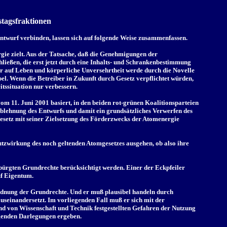
tagsfraktionen
wurf verbinden, lassen sich auf folgende Weise zusammenfassen.
gie zielt. Aus der Tatsache, daß die Genehmigungen der
ließen, die erst jetzt durch eine Inhalts- und Schrankenbestimmung
auf Leben und körperliche Unversehrtheit werde durch die Novelle
bel. Wenn die Betreiber in Zukunft durch Gesetz verpflichtet würden,
tssituation nur verbessern.
 11. Juni 2001 basiert, in den beiden rot-grünen Koalitionsparteien
 Ablehnung des Entwurfs und damit ein grundsätzliches Verwerfen des
esetz mit seiner Zielsetzung des Förderzwecks der Atomenergie
hutzwirkung des noch geltenden Atomgesetzes ausgehen, ob also ihre
bürgten Grundrechte berücksichtigt werden. Einer der Eckpfeiler
uf Eigentum.
ordnung der Grundrechte. Und er muß plausibel handeln durch
useinandersetzt. Im vorliegenden Fall muß er sich mit der
nd von Wissenschaft und Technik festgestellten Gefahren der Nutzung
lgenden Darlegungen ergeben.