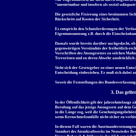
"unentrinnbar und insofern als sozial-adäquate
Die gesetzliche Fixierung eines bestimmten Si
Rückschritt auf Kosten der Sicherheit.
Es entspricht den Schutzforderungen der Verfas
Eigentumsnutzung z.B. durch die Einschränkung
Damals wurde bereits darüber nachgedacht, ob
gegenwärtigen Verständnis der freiheitlich-rec
Vorschriften des Atomgesetzes zu solchen Maß
Terroristen und zu deren Abwehr ausdrücklich 
Sieht sich der Gesetzgeber zu einer neuen Ents
Entscheidung einbeziehen. Er muß sich dabei a
Soweit die Feststellungen des Bundesverfassun
3. Das gelt
In der Öffentlichkeit gilt der jahrzehntelange z
Berufung auf das jetzige Atomgesetz auf dem Ge
in die Länge zog, weil die Genehmigungsbehörde
wenn Kernschmelzunfälle nicht sicher zu verhin
In diesem Fall waren die Auseinandersetzunge
Standort des Atomkraftwerks im Neuwieder Becke