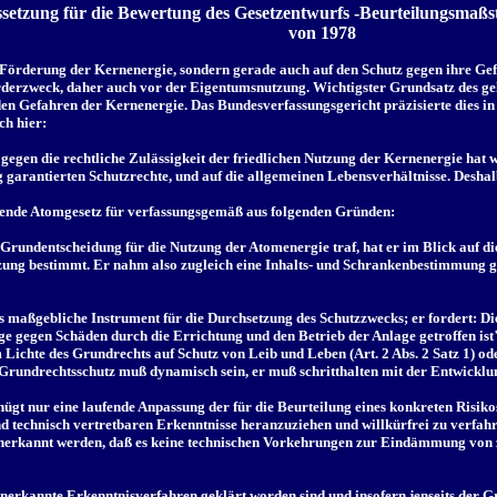
aussetzung für die Bewertung des Gesetzentwurfs -Beurteilungsmaß
von 1978
ie Förderung der Kernenergie, sondern gerade auch auf den Schutz gegen ihre G
derzweck, daher auch vor der Eigentumsnutzung. Wichtigster Grundsatz des gel
den Gefahren der Kernenergie. Das Bundesverfassungsgericht präzisierte dies in
ch hier:
egen die rechtliche Zulässigkeit der friedlichen Nutzung der Kernenergie hat 
g garantierten Schutzrechte, und auf die allgemeinen Lebensverhältnisse. Deshalb 
tende Atomgesetz für verfassungsgemäß aus folgenden Gründen:
e Grundentscheidung für die Nutzung der Atomenergie traf, hat er im Blick auf 
zung bestimmt. Er nahm also zugleich eine Inhalts- und Schrankenbestimmung
das maßgebliche Instrument für die Durchsetzung des Schutzzwecks; er fordert: 
e gegen Schäden durch die Errichtung und den Betrieb der Anlage getroffen ist
im Lichte des Grundrechts auf Schutz von Leib und Leben (Art. 2 Abs. 2 Satz 1) 
er Grundrechtsschutz muß dynamisch sein, er muß schritthalten mit der Entwicklu
ügt nur eine laufende Anpassung der für die Beurteilung eines konkreten Risik
 und technisch vertretbaren Erkenntnisse heranzuziehen und willkürfrei zu ver
anerkannt werden, daß es keine technischen Vorkehrungen zur Eindämmung von 
anerkannte Erkenntnisverfahren geklärt worden sind und insofern jenseits der 