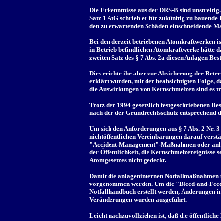
Die Erkenntnisse aus der DRS-B sind unstreitig
Satz 1 AtG schrieb er für zukünftig zu bauend
den zu erwartenden Schäden einschneidende Ma
Bei den derzeit betriebenen Atomkraftwerken is
in Betrieb befindlichen Atomkraftwerke hätte 
zweiten Satz des § 7 Abs. 2a diesen Anlagen Bes
Dies reichte ihr aber zur Absicherung der Betre
erklärt wurden, mit der beabsichtigten Folge, 
die Auswirkungen von Kernschmelzen sind es tro
Trotz der 1994 gesetzlich festgeschriebenen Be
nach der der Grundrechtsschutz entsprechend d
Um sich den Anforderungen aus § 7 Abs. 2 Nr. 
nichtöffentlichen Vereinbarungen darauf verstä
"Accident-Management"-Maßnahmen oder anlagen
der Öffentlichkeit, die Kernschmelzereignisse 
Atomgesetzes nicht gedeckt.
Damit die anlageninternen Notfallmaßnahmen ü
vorgenommen werden. Um die "Bleed-and-Feed
Notfallhandbuch erstellt werden, Änderungen i
Veränderungen wurden ausgeführt.
Leicht nachzuvollziehen ist, daß die öffentlich