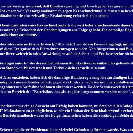
. Sie waren so gravierend, daß Bundesregierung und Gesetzgeber reagieren mußt
e Reaktoren vor: Vorsorgemaßnahmen gegen Kernschmelzunfälle müssen so bescha
ßnahmen wie eine zeitweilige Evakuierung erforderlich machen.
t beim Eintreten eines Kernschmelzunfalls die weit tiefer einschneidende dauer
das sofortige Erlöschen der Genehmigungen zur Folge gehabt. Die damalige Reg
tandsschutz zusicherte.
iberinteressen nicht aus. In den § 7 Abs. Satz 1 wurde ein Passus eingefügt, mit
daß diese Ereignisse dem Drittschutz entzogen wurden. Von Bürgerinnen und Bür
tz ihrer weitreichenden Auswirkungen auf die Schutz- und Freiheitsrechte nicht
standsgarantie für die derzeit betriebenen Atomkraftwerke enthält das geltende 
em Stand von Wissenschaft und Technik sichergestellt sein muß.
3 AtG zu entziehen, haben sich die damalige Bundesregierung, die zuständigen 
ndigt, als ausreichender Schutz gegen das Eintreten von Kernschmelzunfällen mi
internen Notfallmaßnahmen akzeptiert werden. Da der Schutzzweck des Atomge
seien im Bereich des "Restrisikos, das als tragbar hingenommen werden müsse", 
berhaupt nur einige Aussicht auf Erfolg haben konnten, mußten bei allen Anla
"-Maßnahmen zu ermöglichen, wurde ein Umbau der Druckhalterventile erford
m Betriebshandbuch waren die Folge. Inzwischen haben die zuständigen Behörd
e Erörterung dieser Problematik aus vielerlei Gründen gefürchtet wurde. Was vor