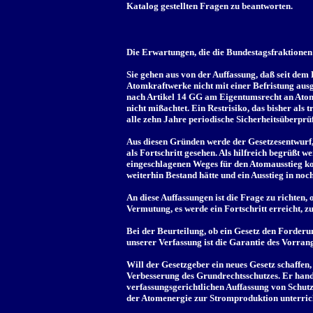
Katalog gestellten Fragen zu beantworten.
Die Erwartungen, die die Bundestagsfraktione
Sie gehen aus von der Auffassung, daß seit dem
Atomkraftwerke nicht mit einer Befristung ausg
nach Artikel 14 GG am Eigentumsrecht an Atom
nicht mißachtet. Ein Restrisiko, das bisher al
alle zehn Jahre periodische Sicherheitsüberpr
Aus diesen Gründen werde der Gesetzesentwurf,
als Fortschritt gesehen. Als hilfreich begrüßt
eingeschlagenen Weges für den Atomausstieg ko
weiterhin Bestand hätte und ein Ausstieg in no
An diese Auffassungen ist die Frage zu richten
Vermutung, es werde ein Fortschritt erreicht, zut
Bei der Beurteilung, ob ein Gesetz den Forder
unserer Verfassung ist die Garantie des Vorr
Will der Gesetzgeber ein neues Gesetz schaffe
Verbesserung des Grundrechtsschutzes. Er hande
verfassungsgerichtlichen Auffassung von Schutz
der Atomenergie zur Stromproduktion unterrich