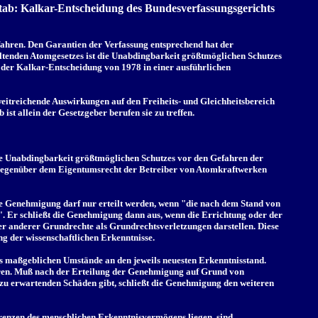
stab: Kalkar-Entscheidung des Bundesverfassungsgerichts
efahren. Den Garantien der Verfassung entsprechend hat der
tenden Atomgesetzes ist die Unabdingbarkeit größtmöglichen Schutzes
 der Kalkar-Entscheidung von 1978 in einer ausführlichen
weitreichende Auswirkungen auf den Freiheits- und Gleichheitsbereich
ist allein der Gesetzgeber berufen sie zu treffen.
die Unabdingbarkeit größtmöglichen Schutzes vor den Gefahren der
 gegenüber dem Eigentumsrecht der Betreiber von Atomkraftwerken
Die Genehmigung darf nur erteilt werden, wenn "die nach dem Stand von
". Er schließt die Genehmigung dann aus, wenn die Errichtung oder der
oder anderer Grundrechte als Grundrechtsverletzungen darstellen. Diese
ng der wissenschaftlichen Erkenntnisse.
os maßgeblichen Umstände an den jeweils neuesten Erkenntnisstand.
fahren. Muß nach der Erteilung der Genehmigung auf Grund von
zu erwartenden Schäden gibt, schließt die Genehmigung den weiteren
Grenzen des menschlichen Erkenntnisvermögens liegen, sind