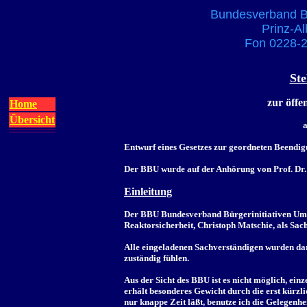
Bundesverband Bü
Prinz-Al
Fon 0228-2
Ste
zur öffe
Home
Übersicht
Entwurf eines Gesetzes zur geordneten Beendi
Der BBU wurde auf der Anhörung von Prof. Dr.
Einleitung
Der BBU Bundesverband Bürgerinitiativen Umwel
Reaktorsicherheit, Christoph Matschie, als Sa
Alle eingeladenen Sachverständigen wurden dar
zuständig fühlen.
Aus der Sicht des BBU ist es nicht möglich, ein
erhält besonderes Gewicht durch die erst kür
nur knappe Zeit läßt, benutze ich die Gelegenhe