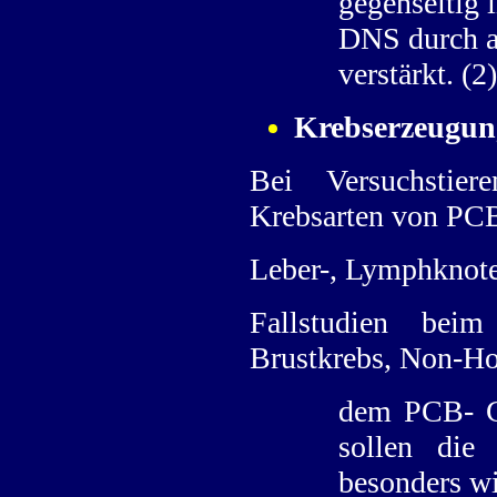
gegenseitig 
DNS durch a
verstärkt. (2)
Krebserzeugun
Bei Versuchstier
Krebsarten von PCB
Leber-, Lymphknot
Fallstudien bei
Brustkrebs, Non-H
dem PCB- Ge
sollen die 
besonders wi