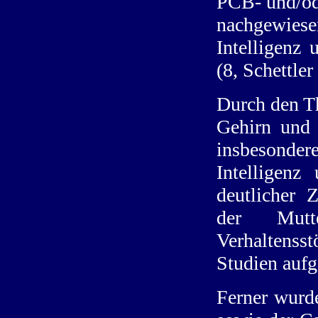
PCB- und/od
nachgewiese
Intelligenz 
(8, Schettler 
Durch den Th
Gehirn und 
insbesonder
Intelligenz
deutlicher
der Mut
Verhaltenss
Studien aufg
Ferner wurd