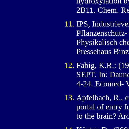
hydroxylation b
2B11. Chem. Res
IPS, Industrieve
Pflanzenschutz-
Physikalisch ch
Pressehaus Binz
Fabig, K.R.: (1
SEPT. In: Daund
4-24. Ecomed- V
Apfelbach, R., e
portal of entry 
to the brain? Ar