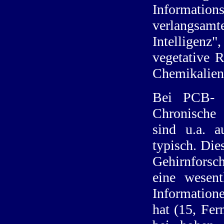
Informati
verlangsam
Intelligenz
vegetative R
Chemikalien
Bei PCB- B
Chronische
sind u.a. a
typisch. Die
Gehirnforsc
eine wesent
Informatione
hat (15, Fer