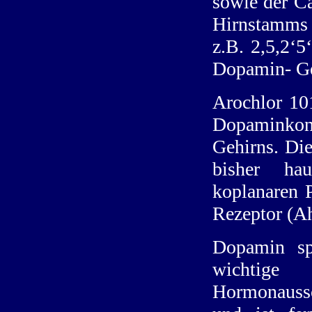
sowie der C
Hirnstamms 
z.B. 2,5,2‘5
Dopamin- Geh
Arochlor 101
Dopaminkon
Gehirns. Di
bisher hau
koplanaren 
Rezeptor (Ah
Dopamin spi
wichtige
Hormonauss