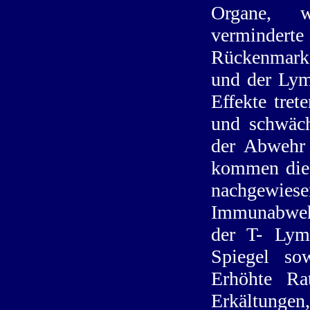
Organe, w
verminder
Rückenmark,
und der Lym
Effekte tre
und schwäc
der Abwehr 
kommen die 
nachgewiese
Immunabwehr
der T- Lymp
Spiegel sow
Erhöhte Rat
Erkältungen,