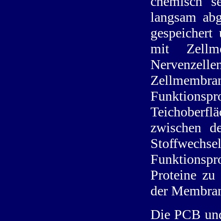
chemisch s
langsam abg
gespeichert
mit Zellm
Nervenzelle
Zellmem
Funktion
Teichoberflä
zwischen d
Stoffwechse
Funktionspro
Proteine z
der Membrani
Die PCB und