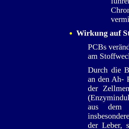
führ
Chro
vermi
Wirkung auf S
PCBs veränd
am Stoffwech
Durch die 
an den Ah- 
der Zellme
(Enzyminduk
aus dem G
insbesonder
der Leber, 