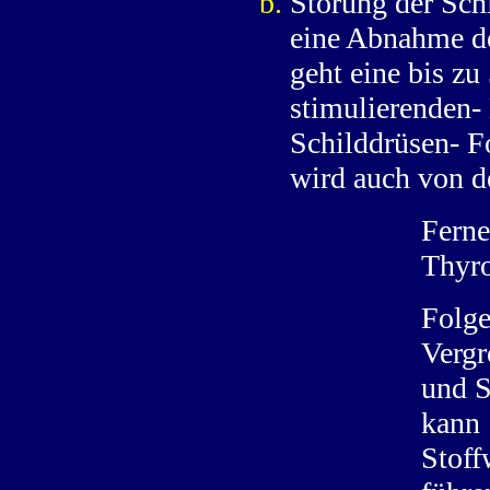
Störung der Sch
eine Abnahme de
geht eine bis z
stimulierenden-
Schilddrüsen- F
wird auch von d
Fern
Thyro
Folg
Verg
und S
kan
Stof