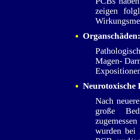
PCBs haben 
zeigen folg
Wirkungsme
Organschäden
Pathologisch
Magen- Darm
Expositione
Neurotoxische 
Nach neuere
große Bed
zugemessen
wurden bei 