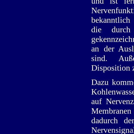
und ist fe
Nervenfunk
bekanntlich
die durch
gekennzeichn
an der Ausl
sind. Auß
Disposition 
Dazu kommen
Kohlenwasse
auf Nervenz
Membranen
dadurch de
Nervens