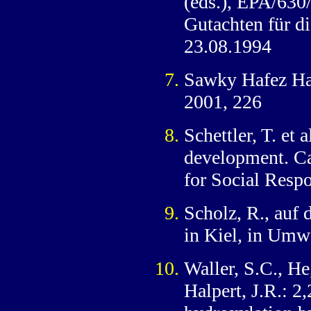
(eds.), EPA/630
Gutachten für 
23.08.1994
Sawky Hafez Hab
2001, 226
Schettler, T. et 
development. Ca
for Social Resp
Scholz, R., au
in Kiel, in Umw
Waller, S.C., He
Halpert, J.R.: 2