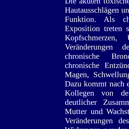
Die akuten toxisch
Hautausschlägen u
Funktion. Als c
Exposition treten 
Kopfschmerzen, Ü
Veränderungen d
chronische Bron
chronische Entzü
Magen, Schwellung
Dazu kommt nach ei
Kollegen von de
deutlicher Zusa
Mutter und Wachs
Veränderungen d