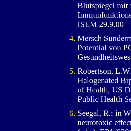
Blutspiegel mit
Immunfunktionen
ISEM 29.9.00
Mersch Sunderma
Potential von P
Gesundheitswes
Robertson, L.W.
Halogenated Bip
of Health, US D
Public Health S
Seegal, R.: in 
neurotoxic effe