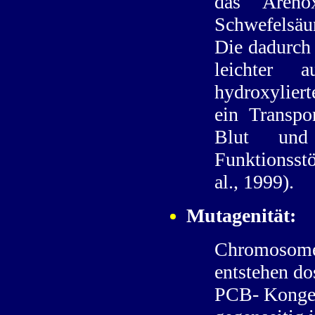
das Areno
Schwefelsäu
Die dadurch
leichter a
hydroxylier
ein Transpo
Blut und
Funktionsst
al., 1999).
Mutagenität:
Chromosome
entstehen d
PCB- Kongen