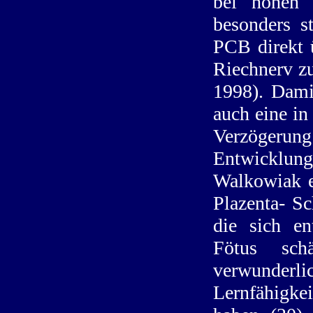
bei hohen 
besonders s
PCB direkt 
Riechnerv zu
1998). Dami
auch eine i
Verzögeru
Entwicklung 
Walkowiak e
Plazenta- S
die sich en
Fötus sch
verwunderli
Lernfähigke