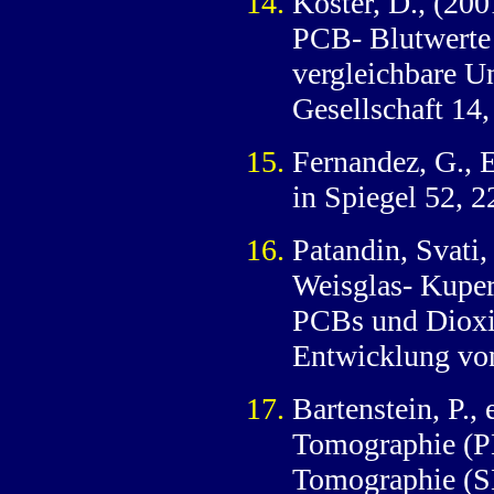
Köster, D., (20
PCB- Blutwerte 
vergleichbare U
Gesellschaft 14,
Fernandez, G., E
in Spiegel 52, 2
Patandin, Svati
Weisglas- Kupe
PCBs und Dioxi
Entwicklung von
Bartenstein, P.,
Tomographie (P
Tomographie (SE