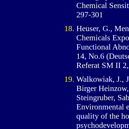
Chemical Sensit
297-301
Heuser, G., Men
Chemicals Expo
Functional Abno
14, No.6 (Deut
Referat SM II 
Walkowiak, J., 
Birger Heinzow,
Steingruber, S
Environmental e
quality of the h
psychodevelopme