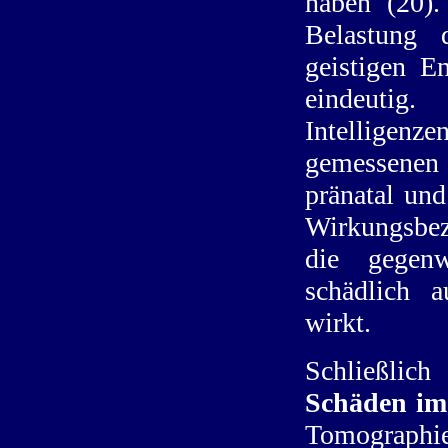
haben (20)
Belastung 
geistigen E
eindeut
Intelligenz
gemessenen
pränatal un
Wirkungsbez
die gegenw
schädlich a
wirkt.
Schließl
Schäden im
Tomographi